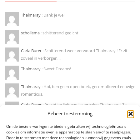
Thalmaray
: Dank je wel!
schollema
: schitterend gedicht
Carla Burer
: Schitterend weer verwoord Thalmaray ! Er zit
zoveel in verborgen,...
Thalmaray
: Sweet Dreams!
Thalmaray
: Hoi, ben geen open boek, gecompliceerd eeuwige
romanticus.
Carla Burer
: Prachtige liefdevolle verhalen Thalmaray ! Ze
doen mij wegdromen naar...
Beheer toestemming
Marije hendrikx
: Ja, zo is dat! Mooie column !
Om de beste ervaringen te bieden, gebruiken wij technologieën zoals
cookies om informatie over je apparaat op te slaan en/of te raadplegen.
Door in te stemmen met deze technologieën kunnen wij gegevens zoals