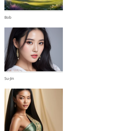
Bob
Su-Jin