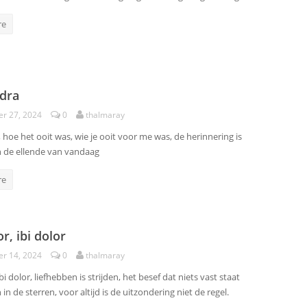
re
dra
r 27, 2024
0
thalmaray
 hoe het ooit was, wie je ooit voor me was, de herinnering is
n de ellende van vandaag
re
r, ibi dolor
r 14, 2024
0
thalmaray
bi dolor, liefhebben is strijden, het besef dat niets vast staat
in de sterren, voor altijd is de uitzondering niet de regel.