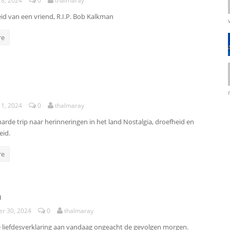
18, 2024
0
thalmaray
id van een vriend, R.I.P. Bob Kalkman
re
11, 2024
0
thalmaray
harde trip naar herinneringen in het land Nostalgia, droefheid en
eid.
re
a
r 30, 2024
0
thalmaray
de liefdesverklaring aan vandaag ongeacht de gevolgen morgen.