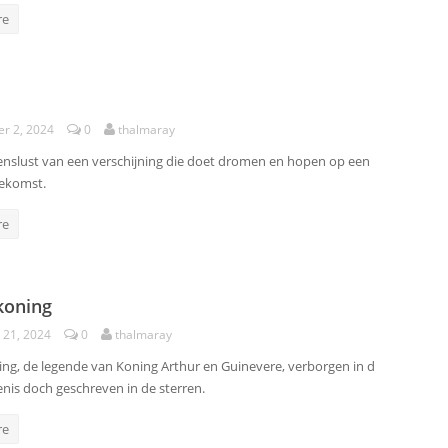
re
r 2, 2024
0
thalmaray
evenslust van een verschijning die doet dromen en hopen op een
ekomst.
re
koning
 21, 2024
0
thalmaray
ng, de legende van Koning Arthur en Guinevere, verborgen in d
enis doch geschreven in de sterren.
re