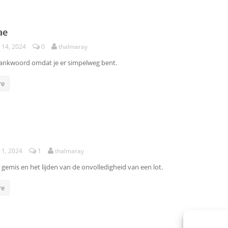
ae
 14, 2024
0
thalmaray
ankwoord omdat je er simpelweg bent.
re
 1, 2024
1
thalmaray
gemis en het lijden van de onvolledigheid van een lot.
re