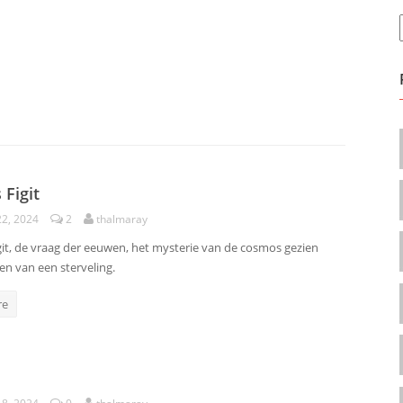
Figit
22, 2024
2
thalmaray
it, de vraag der eeuwen, het mysterie van de cosmos gezien
en van een sterveling.
re