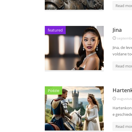
Read mo
Jina
featured
septembe
Jina, de l
voldane to
Read mo
Harten
Poëzie
augustus
Hartenkoni
e geschied
Read mo