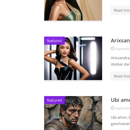
Read mo
Arixsan
featured
septembe
Arixsandra,
sterker da
Read mo
Ubi amo
featured
septembe
Ubi amor, i
geschreven 