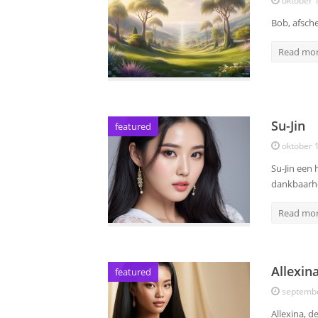
oktober 
Bob, afsche
Read mo
Su-Jin
featured
oktober 
Su-Jin een 
dankbaarh
Read mo
Allexin
featured
septembe
Allexina, 