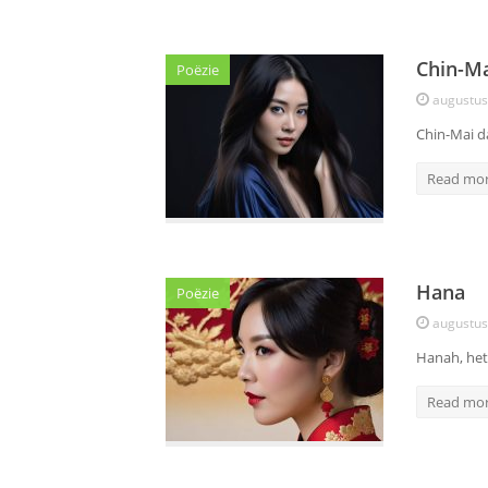
Chin-M
Poëzie
augustus
Chin-Mai d
Read mo
Hana
Poëzie
augustus
Hanah, het 
Read mo