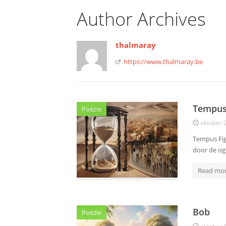
Author Archives
thalmaray
https://www.thalmaray.be
Tempus 
Poëzie
oktober 
Tempus Fig
door de og
Read mo
Bob
Poëzie