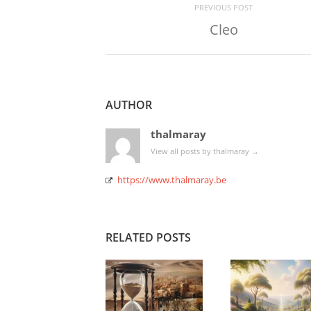
PREVIOUS POST
Cleo
AUTHOR
thalmaray
View all posts by thalmaray
→
https://www.thalmaray.be
RELATED POSTS