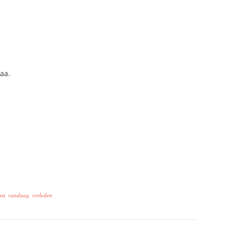
aa.
st
,
vandaag
,
verleden