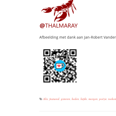
Afbeelding met dank aan Jan-Robert Vander
Alix
,
featured
,
gisteren
,
heden
,
liefde
,
morgen
,
poëzie
,
toekom