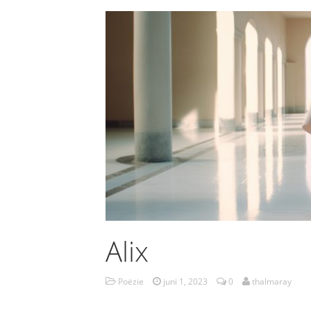
Alix
Poëzie
juni 1, 2023
0
thalmaray