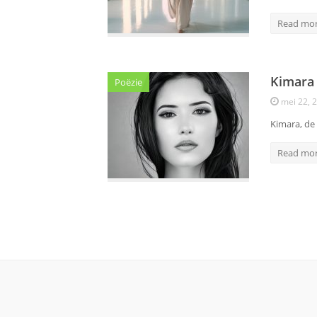
Read mo
Kimara
Poëzie
mei 22, 
Kimara, de
Read mo