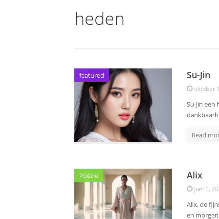
heden
Su-Jin
featured
oktober 
Su-Jin een 
dankbaarh
Read mo
Alix
Poëzie
juni 1, 2
Alix, de fi
en morgen,