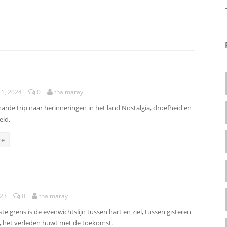
11, 2024
0
thalmaray
harde trip naar herinneringen in het land Nostalgia, droefheid en
eid.
re
023
0
thalmaray
jnste grens is de evenwichtslijn tussen hart en ziel, tussen gisteren
 het verleden huwt met de toekomst.