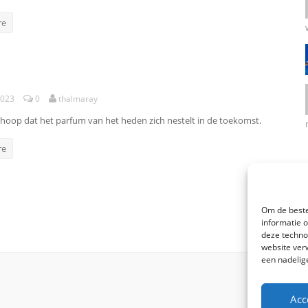
re
2023
0
thalmaray
 hoop dat het parfum van het heden zich nestelt in de toekomst.
re
Om de beste
informatie 
deze techno
website ver
een nadelig
Acc