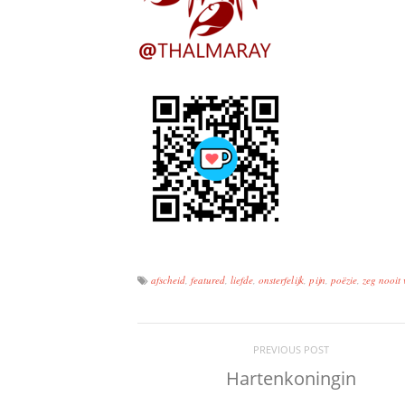
afscheid
,
featured
,
liefde
,
onsterfelijk
,
pijn
,
poëzie
,
zeg nooit
PREVIOUS POST
Hartenkoningin