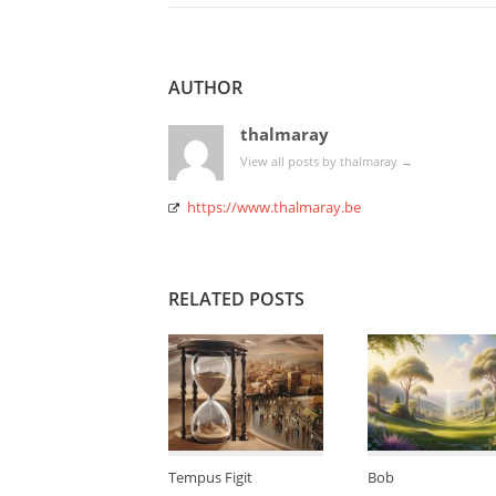
AUTHOR
thalmaray
View all posts by thalmaray
→
https://www.thalmaray.be
RELATED POSTS
Tempus Figit
Bob