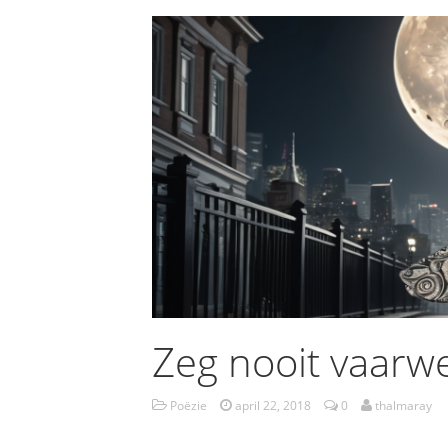
Zeg nooit vaarwe
Poëzie
april 22, 2018
0
thalmaray