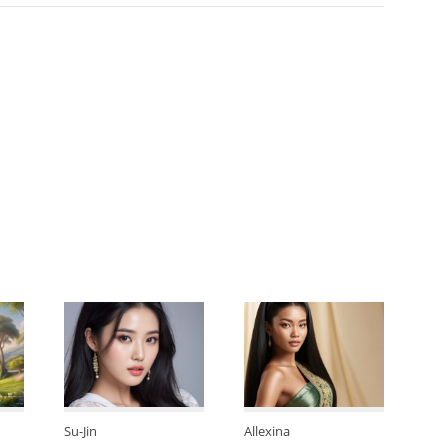
Su-Jin
Allexina