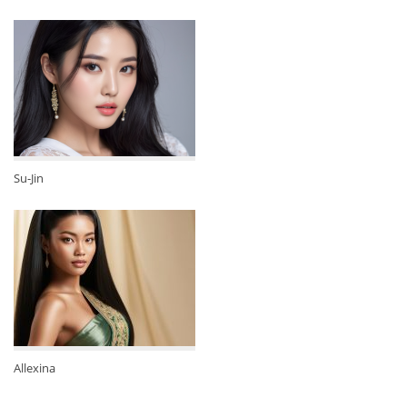
Su-Jin
Allexina