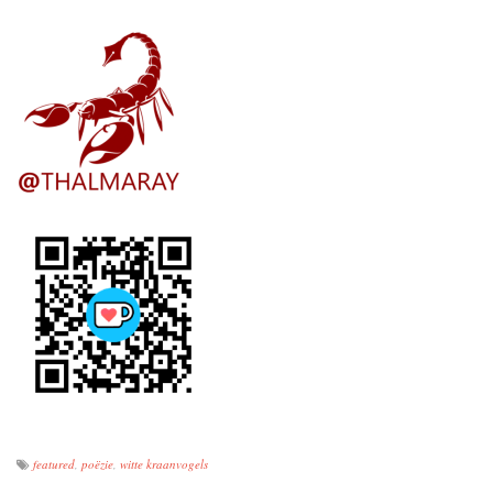
featured
,
poëzie
,
witte kraanvogels