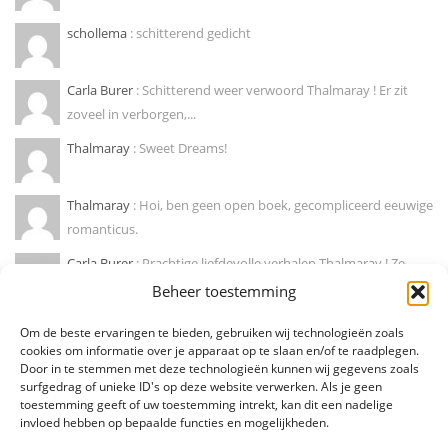
schollema
: schitterend gedicht
Carla Burer
: Schitterend weer verwoord Thalmaray ! Er zit
zoveel in verborgen,...
Thalmaray
: Sweet Dreams!
Thalmaray
: Hoi, ben geen open boek, gecompliceerd eeuwige
romanticus.
Carla Burer
: Prachtige liefdevolle verhalen Thalmaray ! Ze
doen mij wegdromen naar...
Beheer toestemming
Marije hendrikx
: Ja, zo is dat! Mooie column !
Om de beste ervaringen te bieden, gebruiken wij technologieën zoals
cookies om informatie over je apparaat op te slaan en/of te raadplegen.
Door in te stemmen met deze technologieën kunnen wij gegevens zoals
Diederik Den Dooven
: Dit soort van eenzaamheid herken ik
surfgedrag of unieke ID's op deze website verwerken. Als je geen
als deel van mezelf!...
toestemming geeft of uw toestemming intrekt, kan dit een nadelige
invloed hebben op bepaalde functies en mogelijkheden.