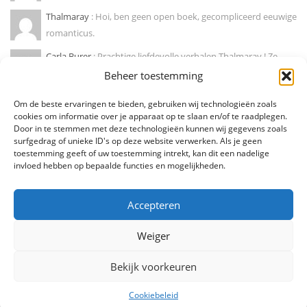
Thalmaray
: Hoi, ben geen open boek, gecompliceerd eeuwige
romanticus.
Carla Burer
: Prachtige liefdevolle verhalen Thalmaray ! Ze
doen mij wegdromen naar...
Beheer toestemming
Marije hendrikx
: Ja, zo is dat! Mooie column !
Om de beste ervaringen te bieden, gebruiken wij technologieën zoals
cookies om informatie over je apparaat op te slaan en/of te raadplegen.
Door in te stemmen met deze technologieën kunnen wij gegevens zoals
Diederik Den Dooven
: Dit soort van eenzaamheid herken ik
surfgedrag of unieke ID's op deze website verwerken. Als je geen
als deel van mezelf!...
toestemming geeft of uw toestemming intrekt, kan dit een nadelige
invloed hebben op bepaalde functies en mogelijkheden.
Accepteren
Weiger
Bekijk voorkeuren
Alle rechten voorbehouden. Thalmaray.be - 2025
Cookiebeleid