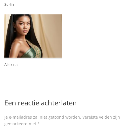
Su-Jin
Allexina
Een reactie achterlaten
Je e-mailadres zal niet getoond worden.
Vereiste velden zijn
gemarkeerd met
*