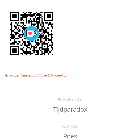
emotie
,
featured
,
liefde
,
poëzie
,
suppletie
PREVIOUS POST
Tijdparadox
NEXT POST
Roes