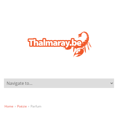
Home
›
Poëzie
›
Parfum