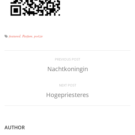
featured
,
Parfum
,
poëzie
PREVIOUS POST
Nachtkoningin
NEXT POST
Hogepriesteres
AUTHOR