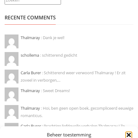
RECENTE COMMENTS
Thalmaray
: Dank je wel!
schollema
: schitterend gedicht
Carla Burer
: Schitterend weer verwoord Thalmaray ! Er zit
zoveel in verborgen,...
Thalmaray
: Sweet Dreams!
Thalmaray
: Hoi, ben geen open boek, gecompliceerd eeuwige
romanticus.
Carla Burer
: Prachtige liefdevolle verhalen Thalmaray ! Ze
doen mij wegdromen naar...
Beheer toestemming