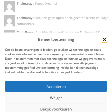
Thalmaray
: Sweet Dreams!
Thalmaray
: Hoi, ben geen open boek, gecompliceerd eeuwige
romanticus.
Carla Burer
: Prachtige liefdevolle verhalen Thalmaray ! Ze
doen mij wegdromen naar...
Beheer toestemming
Marije hendrikx
: Ja, zo is dat! Mooie column !
Om de beste ervaringen te bieden, gebruiken wij technologieën zoals
cookies om informatie over je apparaat op te slaan en/of te raadplegen.
Door in te stemmen met deze technologieën kunnen wij gegevens zoals
Diederik Den Dooven
: Dit soort van eenzaamheid herken ik
surfgedrag of unieke ID's op deze website verwerken. Als je geen
als deel van mezelf!...
toestemming geeft of uw toestemming intrekt, kan dit een nadelige
invloed hebben op bepaalde functies en mogelijkheden.
Accepteren
Weiger
Bekijk voorkeuren