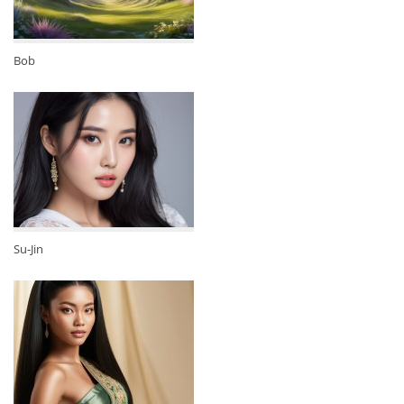
Bob
Su-Jin