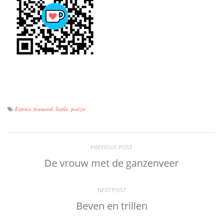
Erfenis
,
featured
,
liefde
,
poëzie
PREVIOUS POST
De vrouw met de ganzenveer
NEXT POST
Beven en trillen