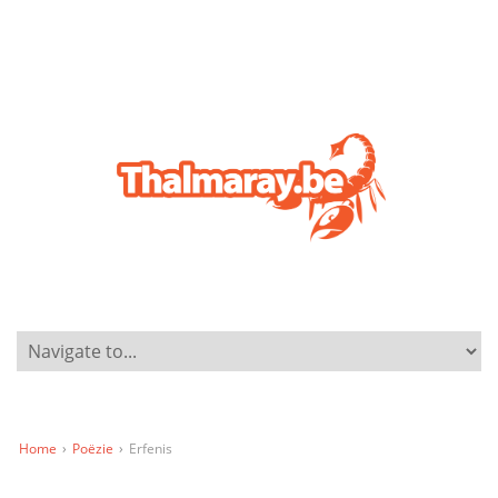
Home
›
Poëzie
›
Erfenis