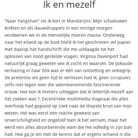
Ik en mezelf
“Naar Yangshan” zei ik kort in Mandarijns. Mijn schaduwen
knikten en als dauwdruppels in een mistige morgen
verdwenen we in de menselijke mieren massa. Onderweg
naar het eiland op de boot hield ik het geschreven vel papier
met daarop het handschrift die me uitdaagde tot het
oplossen van nooit gestelde vragen. Virginia Davenport had
natuurlijk graag geweten wie ik zocht en waarom. De IJskoude
verbazing in haar blik was er één van ontzetting en onbegrip.
De pretentie om geen tijd te verliezen had ik, geen scrupules
zelfs niet tegen over die adembenemende fascinerende
vrouw. Hoe kon ik immers uitleggen dat ik letterlijk mezelf aan
het zoeken was ?. Excentrieke multimedia magnaat die alles
overhoop had gegooid op zoek naar de diepste bron van mijn
wezen. Het was eerst een reactie geweest van
onverschilligheid en ongeloof toen ik het vernam, maar het
werd een alles absorberende vlam die me volledig in zijn ban
had. Hoe ga je om met de kennis dat er ergens iemand is die