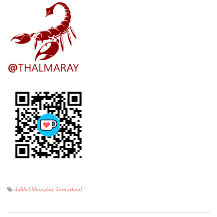
dubbel Shanghai
,
kortverhaal