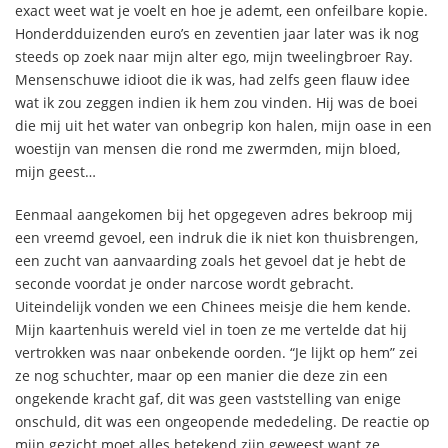
exact weet wat je voelt en hoe je ademt, een onfeilbare kopie.
Honderdduizenden euro’s en zeventien jaar later was ik nog
steeds op zoek naar mijn alter ego, mijn tweelingbroer Ray.
Mensenschuwe idioot die ik was, had zelfs geen flauw idee
wat ik zou zeggen indien ik hem zou vinden. Hij was de boei
die mij uit het water van onbegrip kon halen, mijn oase in een
woestijn van mensen die rond me zwermden, mijn bloed,
mijn geest…
Eenmaal aangekomen bij het opgegeven adres bekroop mij
een vreemd gevoel, een indruk die ik niet kon thuisbrengen,
een zucht van aanvaarding zoals het gevoel dat je hebt de
seconde voordat je onder narcose wordt gebracht.
Uiteindelijk vonden we een Chinees meisje die hem kende.
Mijn kaartenhuis wereld viel in toen ze me vertelde dat hij
vertrokken was naar onbekende oorden. “Je lijkt op hem” zei
ze nog schuchter, maar op een manier die deze zin een
ongekende kracht gaf, dit was geen vaststelling van enige
onschuld, dit was een ongeopende mededeling. De reactie op
mijn gezicht moet alles betekend zijn geweest want ze