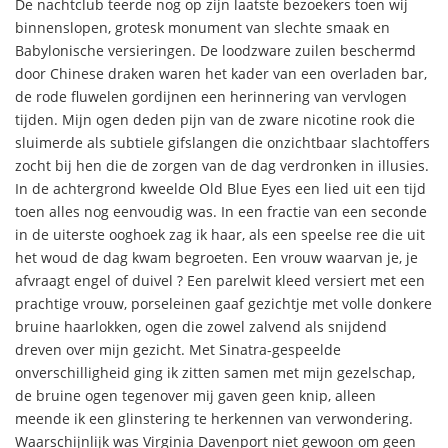
De nachtclub teerde nog op zijn laatste bezoekers toen wij
binnenslopen, grotesk monument van slechte smaak en
Babylonische versieringen. De loodzware zuilen beschermd
door Chinese draken waren het kader van een overladen bar,
de rode fluwelen gordijnen een herinnering van vervlogen
tijden. Mijn ogen deden pijn van de zware nicotine rook die
sluimerde als subtiele gifslangen die onzichtbaar slachtoffers
zocht bij hen die de zorgen van de dag verdronken in illusies.
In de achtergrond kweelde Old Blue Eyes een lied uit een tijd
toen alles nog eenvoudig was. In een fractie van een seconde
in de uiterste ooghoek zag ik haar, als een speelse ree die uit
het woud de dag kwam begroeten. Een vrouw waarvan je, je
afvraagt engel of duivel ? Een parelwit kleed versiert met een
prachtige vrouw, porseleinen gaaf gezichtje met volle donkere
bruine haarlokken, ogen die zowel zalvend als snijdend
dreven over mijn gezicht. Met Sinatra-gespeelde
onverschilligheid ging ik zitten samen met mijn gezelschap,
de bruine ogen tegenover mij gaven geen knip, alleen
meende ik een glinstering te herkennen van verwondering.
Waarschijnlijk was Virginia Davenport niet gewoon om geen