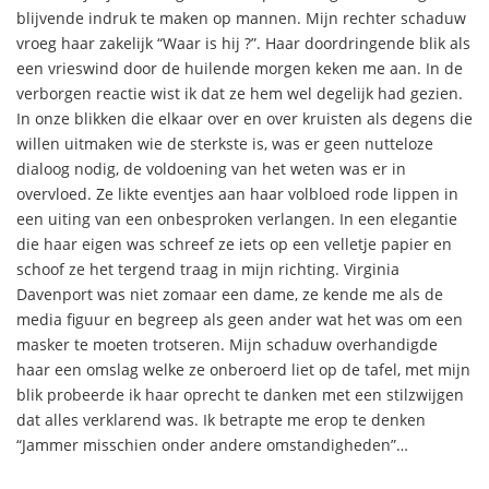
blijvende indruk te maken op mannen. Mijn rechter schaduw
vroeg haar zakelijk “Waar is hij ?”. Haar doordringende blik als
een vrieswind door de huilende morgen keken me aan. In de
verborgen reactie wist ik dat ze hem wel degelijk had gezien.
In onze blikken die elkaar over en over kruisten als degens die
willen uitmaken wie de sterkste is, was er geen nutteloze
dialoog nodig, de voldoening van het weten was er in
overvloed. Ze likte eventjes aan haar volbloed rode lippen in
een uiting van een onbesproken verlangen. In een elegantie
die haar eigen was schreef ze iets op een velletje papier en
schoof ze het tergend traag in mijn richting. Virginia
Davenport was niet zomaar een dame, ze kende me als de
media figuur en begreep als geen ander wat het was om een
masker te moeten trotseren. Mijn schaduw overhandigde
haar een omslag welke ze onberoerd liet op de tafel, met mijn
blik probeerde ik haar oprecht te danken met een stilzwijgen
dat alles verklarend was. Ik betrapte me erop te denken
“Jammer misschien onder andere omstandigheden”…