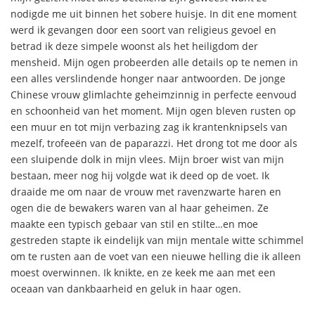
nodigde me uit binnen het sobere huisje. In dit ene moment
werd ik gevangen door een soort van religieus gevoel en
betrad ik deze simpele woonst als het heiligdom der
mensheid. Mijn ogen probeerden alle details op te nemen in
een alles verslindende honger naar antwoorden. De jonge
Chinese vrouw glimlachte geheimzinnig in perfecte eenvoud
en schoonheid van het moment. Mijn ogen bleven rusten op
een muur en tot mijn verbazing zag ik krantenknipsels van
mezelf, trofeeën van de paparazzi. Het drong tot me door als
een sluipende dolk in mijn vlees. Mijn broer wist van mijn
bestaan, meer nog hij volgde wat ik deed op de voet. Ik
draaide me om naar de vrouw met ravenzwarte haren en
ogen die de bewakers waren van al haar geheimen. Ze
maakte een typisch gebaar van stil en stilte…en moe
gestreden stapte ik eindelijk van mijn mentale witte schimmel
om te rusten aan de voet van een nieuwe helling die ik alleen
moest overwinnen. Ik knikte, en ze keek me aan met een
oceaan van dankbaarheid en geluk in haar ogen.