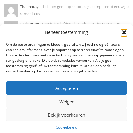
Thalmaray
: Hoi, ben geen open boek, gecompliceerd eeuwige
romanticus.
Carla Burer
: Prachtige liefdevolle verhalen Thalmaray ! Ze
doen mij wegdromen naar...
Beheer toestemming
Marije hendrikx
: Ja, zo is dat! Mooie column !
Om de beste ervaringen te bieden, gebruiken wij technologieën zoals
cookies om informatie over je apparaat op te slaan en/of te raadplegen.
Door in te stemmen met deze technologieën kunnen wij gegevens zoals
Diederik Den Dooven
: Dit soort van eenzaamheid herken ik
surfgedrag of unieke ID's op deze website verwerken. Als je geen
als deel van mezelf!...
toestemming geeft of uw toestemming intrekt, kan dit een nadelige
invloed hebben op bepaalde functies en mogelijkheden.
Accepteren
Weiger
Bekijk voorkeuren
Alle rechten voorbehouden. Thalmaray.be - 2025
Cookiebeleid