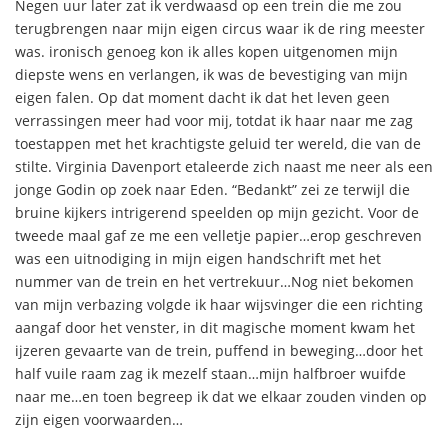
Negen uur later zat ik verdwaasd op een trein die me zou
terugbrengen naar mijn eigen circus waar ik de ring meester
was. ironisch genoeg kon ik alles kopen uitgenomen mijn
diepste wens en verlangen, ik was de bevestiging van mijn
eigen falen. Op dat moment dacht ik dat het leven geen
verrassingen meer had voor mij, totdat ik haar naar me zag
toestappen met het krachtigste geluid ter wereld, die van de
stilte. Virginia Davenport etaleerde zich naast me neer als een
jonge Godin op zoek naar Eden. “Bedankt” zei ze terwijl die
bruine kijkers intrigerend speelden op mijn gezicht. Voor de
tweede maal gaf ze me een velletje papier…erop geschreven
was een uitnodiging in mijn eigen handschrift met het
nummer van de trein en het vertrekuur…Nog niet bekomen
van mijn verbazing volgde ik haar wijsvinger die een richting
aangaf door het venster, in dit magische moment kwam het
ijzeren gevaarte van de trein, puffend in beweging…door het
half vuile raam zag ik mezelf staan…mijn halfbroer wuifde
naar me…en toen begreep ik dat we elkaar zouden vinden op
zijn eigen voorwaarden…