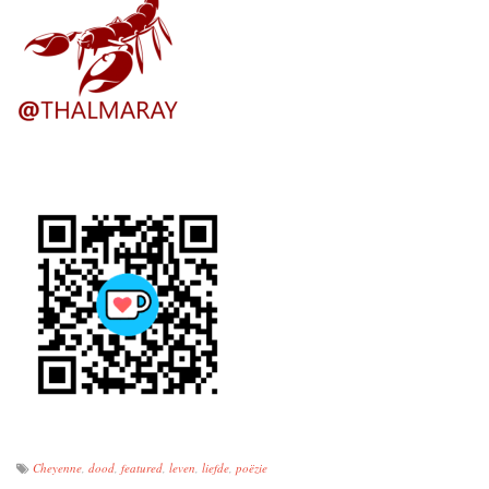
Cheyenne
,
dood
,
featured
,
leven
,
liefde
,
poëzie