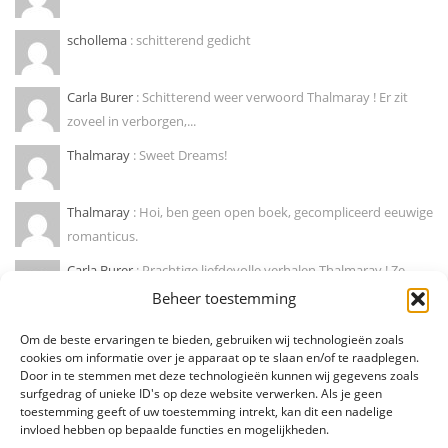
schollema
: schitterend gedicht
Carla Burer
: Schitterend weer verwoord Thalmaray ! Er zit
zoveel in verborgen,...
Thalmaray
: Sweet Dreams!
Thalmaray
: Hoi, ben geen open boek, gecompliceerd eeuwige
romanticus.
Carla Burer
: Prachtige liefdevolle verhalen Thalmaray ! Ze
doen mij wegdromen naar...
Beheer toestemming
Marije hendrikx
: Ja, zo is dat! Mooie column !
Om de beste ervaringen te bieden, gebruiken wij technologieën zoals
cookies om informatie over je apparaat op te slaan en/of te raadplegen.
Door in te stemmen met deze technologieën kunnen wij gegevens zoals
Diederik Den Dooven
: Dit soort van eenzaamheid herken ik
surfgedrag of unieke ID's op deze website verwerken. Als je geen
als deel van mezelf!...
toestemming geeft of uw toestemming intrekt, kan dit een nadelige
invloed hebben op bepaalde functies en mogelijkheden.