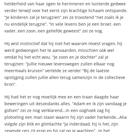
helderheid van haar ogen te herinneren en luisterde gedwee
verder terwijl voor het eerst zijn krachtige lichaam ontspande.
“Je kinderen zal je terugzien” zei ze troostend “net zoals ik je
nu eindelijk terugzie”. “In vele levens ben je een broer, een
vader, een zoon, een geliefde geweest” zei ze nog.
Hij wist instinctief dat hij niet het waarom moest vragen, hij
werd gedwongen het te aanvaarden, misschien ook wel
omdat hij het echt wou. “Je zoon en je dochter” zal je
terugzien: “Jullie nieuwe levenswegen zullen elkaar nog
meermaals kruisen” vertelde ze verder “Bij de laatste
opstijging zullen jullie allen terug samenzijn in de collectieve
bron”.
Hij had het er nog moeilijk mee en een traan daagde haar
beweringen uit desondanks alles. “Adam en ik zijn vandaag je
gidsen” zei ze nog verklarend…In een ooghoek zag hij
plotseling een man staan waarin hij zijn vader herkende…Alia
volgde zijn blik en glimlachte “Ja inderdaad, hij is het, zijn
zevende reis zit erop en hij zal op je wachten”…In het