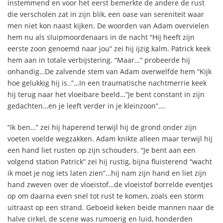
instemmend en voor het eerst bemerkte de andere de rust
die verscholen zat in zijn blik, een oase van sereniteit waar
men niet kon naast kijken. De woorden van Adam overvielen
hem nu als sluipmoordenaars in de nacht “Hij heeft zijn
eerste zoon genoemd naar jou” zei hij ijzig kalm. Patrick keek
hem aan in totale verbijstering. “Maar…” probeerde hij
onhandig…De zalvende stem van Adam overwelfde hem “Kijk
hoe gelukkig hij is..”…In een traumatische nachtmerrie keek
hij terug naar het vloeibare beeld…”Je bent constant in zijn
gedachten…en je leeft verder in je kleinzoon”….
“Ik ben…” zei hij haperend terwijl hij de grond onder zijn
voeten voelde wegzakken. Adam knikte alleen maar terwijl hij
een hand liet rusten op zijn schouders. “Je bent aan een
volgend station Patrick” zei hij rustig, bijna fluisterend “wacht
ik moet je nog iets laten zien”…hij nam zijn hand en liet zijn
hand zweven over de vloeistof…de vloeistof borrelde eventjes
op om daarna even snel tot rust te komen, zoals een storm
uitraast op een strand. Geboeid keken beide mannen naar de
halve cirkel, de scene was rumoerig en luid, honderden