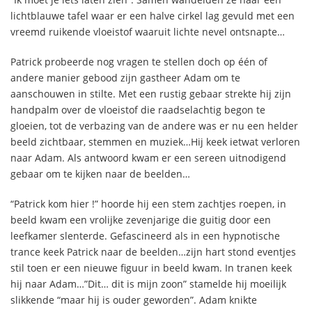
lichtblauwe tafel waar er een halve cirkel lag gevuld met een
vreemd ruikende vloeistof waaruit lichte nevel ontsnapte…
Patrick probeerde nog vragen te stellen doch op één of
andere manier gebood zijn gastheer Adam om te
aanschouwen in stilte. Met een rustig gebaar strekte hij zijn
handpalm over de vloeistof die raadselachtig begon te
gloeien, tot de verbazing van de andere was er nu een helder
beeld zichtbaar, stemmen en muziek…Hij keek ietwat verloren
naar Adam. Als antwoord kwam er een sereen uitnodigend
gebaar om te kijken naar de beelden…
“Patrick kom hier !” hoorde hij een stem zachtjes roepen, in
beeld kwam een vrolijke zevenjarige die guitig door een
leefkamer slenterde. Gefascineerd als in een hypnotische
trance keek Patrick naar de beelden…zijn hart stond eventjes
stil toen er een nieuwe figuur in beeld kwam. In tranen keek
hij naar Adam…”Dit… dit is mijn zoon” stamelde hij moeilijk
slikkende “maar hij is ouder geworden”. Adam knikte