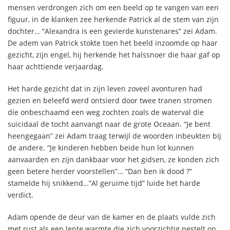
mensen verdrongen zich om een beeld op te vangen van een
figuur, in de klanken zee herkende Patrick al de stem van zijn
dochter… “Alexandra is een gevierde kunstenares” zei Adam.
De adem van Patrick stokte toen het beeld inzoomde op haar
gezicht, zijn engel, hij herkende het halssnoer die haar gaf op
haar achttiende verjaardag.
Het harde gezicht dat in zijn leven zoveel avonturen had
gezien en beleefd werd ontsierd door twee tranen stromen
die onbeschaamd een weg zochten zoals de waterval die
suïcidaal de tocht aanvangt naar de grote Oceaan. “Je bent
heengegaan” zei Adam traag terwijl de woorden inbeukten bij
de andere. “Je kinderen hebben beide hun lot kunnen
aanvaarden en zijn dankbaar voor het gidsen, ze konden zich
geen betere herder voorstellen”… “Dan ben ik dood ?”
stamelde hij snikkend…”Al geruime tijd” luide het harde
verdict.
Adam opende de deur van de kamer en de plaats vulde zich
met rust als een lente warmte die zich voorzichtig nestelt op