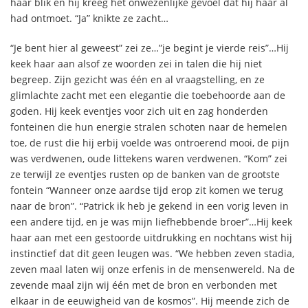
haar blik en hij kreeg het onwezenlijke gevoel dat hij haar al
had ontmoet. “Ja” knikte ze zacht…
“Je bent hier al geweest” zei ze…”je begint je vierde reis”…Hij
keek haar aan alsof ze woorden zei in talen die hij niet
begreep. Zijn gezicht was één en al vraagstelling, en ze
glimlachte zacht met een elegantie die toebehoorde aan de
goden. Hij keek eventjes voor zich uit en zag honderden
fonteinen die hun energie stralen schoten naar de hemelen
toe, de rust die hij erbij voelde was ontroerend mooi, de pijn
was verdwenen, oude littekens waren verdwenen. “Kom” zei
ze terwijl ze eventjes rusten op de banken van de grootste
fontein “Wanneer onze aardse tijd erop zit komen we terug
naar de bron”. “Patrick ik heb je gekend in een vorig leven in
een andere tijd, en je was mijn liefhebbende broer”…Hij keek
haar aan met een gestoorde uitdrukking en nochtans wist hij
instinctief dat dit geen leugen was. “We hebben zeven stadia,
zeven maal laten wij onze erfenis in de mensenwereld. Na de
zevende maal zijn wij één met de bron en verbonden met
elkaar in de eeuwigheid van de kosmos”. Hij meende zich de