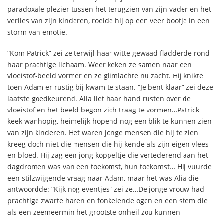
paradoxale plezier tussen het terugzien van zijn vader en het
verlies van zijn kinderen, roeide hij op een veer bootje in een
storm van emotie.
“Kom Patrick” zei ze terwijl haar witte gewaad fladderde rond
haar prachtige lichaam. Weer keken ze samen naar een
vloeistof-beeld vormer en ze glimlachte nu zacht. Hij knikte
toen Adam er rustig bij kwam te staan. “Je bent klaar” zei deze
laatste goedkeurend. Alia liet haar hand rusten over de
vloeistof en het beeld begon zich traag te vormen…Patrick
keek wanhopig, heimelijk hopend nog een blik te kunnen zien
van zijn kinderen. Het waren jonge mensen die hij te zien
kreeg doch niet die mensen die hij kende als zijn eigen vlees
en bloed. Hij zag een jong koppeltje die vertederend aan het
dagdromen was van een toekomst, hun toekomst… Hij vuurde
een stilzwijgende vraag naar Adam, maar het was Alia die
antwoordde: “Kijk nog eventjes” zei ze…De jonge vrouw had
prachtige zwarte haren en fonkelende ogen en een stem die
als een zeemeermin het grootste onheil zou kunnen