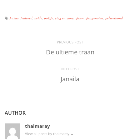
Anima
,
featured
,
liefde
,
poëzie
,
ying en yang
,
zielen
,
zielsgenoten
,
zielsverbond
PREVIOUS POST
De ultieme traan
NEXT POST
Janaila
AUTHOR
thalmaray
View all posts by thalmaray
→