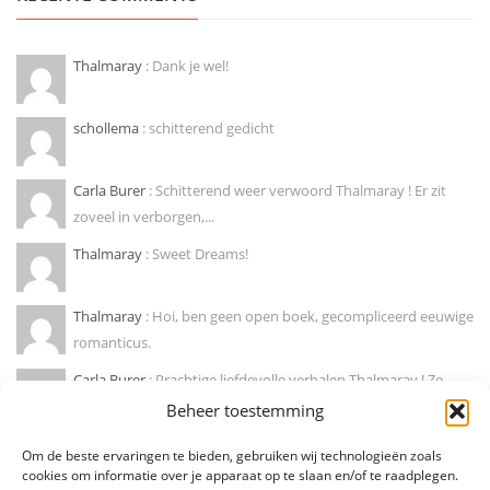
Thalmaray
: Dank je wel!
schollema
: schitterend gedicht
Carla Burer
: Schitterend weer verwoord Thalmaray ! Er zit
zoveel in verborgen,...
Thalmaray
: Sweet Dreams!
Thalmaray
: Hoi, ben geen open boek, gecompliceerd eeuwige
romanticus.
Carla Burer
: Prachtige liefdevolle verhalen Thalmaray ! Ze
doen mij wegdromen naar...
Beheer toestemming
Marije hendrikx
: Ja, zo is dat! Mooie column !
Om de beste ervaringen te bieden, gebruiken wij technologieën zoals
cookies om informatie over je apparaat op te slaan en/of te raadplegen.