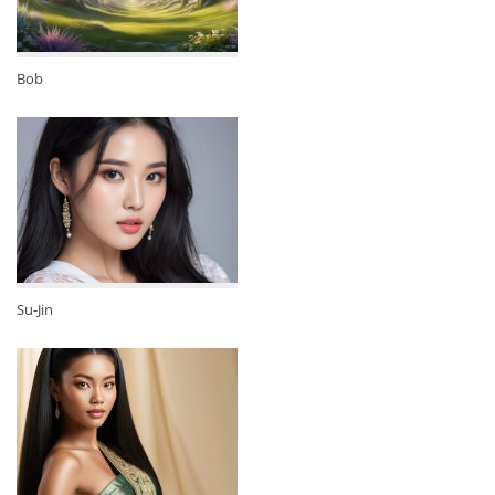
Bob
Su-Jin