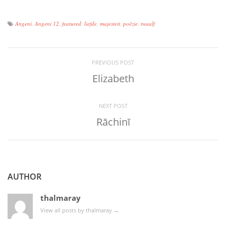
Angeni
,
Angeni 12
,
featured
,
liefde
,
majesteit
,
poëzie
,
twaalf
PREVIOUS POST
Elizabeth
NEXT POST
Rāchinī
AUTHOR
thalmaray
View all posts by thalmaray
→