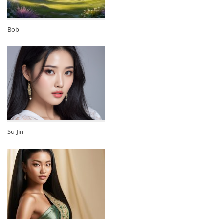
Bob
Su-Jin