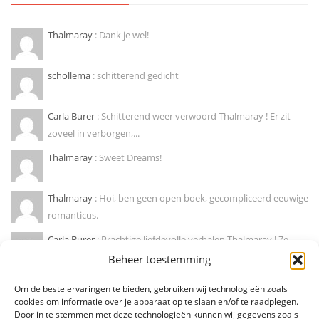
Thalmaray
: Dank je wel!
schollema
: schitterend gedicht
Carla Burer
: Schitterend weer verwoord Thalmaray ! Er zit
zoveel in verborgen,...
Thalmaray
: Sweet Dreams!
Thalmaray
: Hoi, ben geen open boek, gecompliceerd eeuwige
romanticus.
Carla Burer
: Prachtige liefdevolle verhalen Thalmaray ! Ze
doen mij wegdromen naar...
Beheer toestemming
Marije hendrikx
: Ja, zo is dat! Mooie column !
Om de beste ervaringen te bieden, gebruiken wij technologieën zoals
cookies om informatie over je apparaat op te slaan en/of te raadplegen.
Door in te stemmen met deze technologieën kunnen wij gegevens zoals