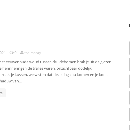
2021
0
thalmaray
het eeuwenoude woud tussen druïdebomen brak je uit de glazen
e herinneringen de tralies waren, onzichtbaar dodelijk,
 zoals je kussen, we wisten dat deze dag zou komen en je koos
schaduw van…
re