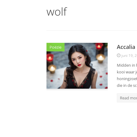
wolf
Accalia
Poëzie
juni 19, 
Midden in 
kooi waar j
honingzoet
die in de 
Read mo