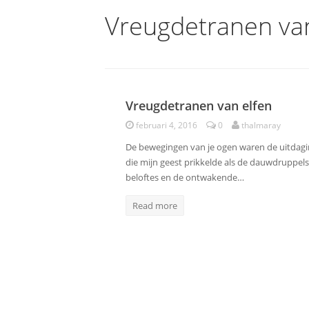
Vreugdetranen van
Vreugdetranen van elfen
Poëzie
februari 4, 2016
0
thalmaray
De bewegingen van je ogen waren de uitdagin
die mijn geest prikkelde als de dauwdruppel
beloftes en de ontwakende…
Read more