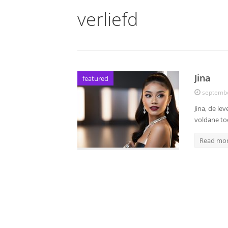
verliefd
Jina
featured
septembe
Jina, de l
voldane to
Read mo