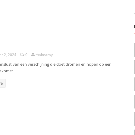
r 2, 2024
0
thalmaray
evenslust van een verschijning die doet dromen en hopen op een
ekomst.
re