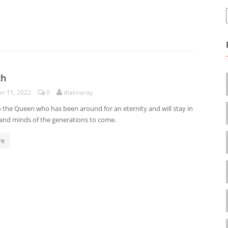
th
r 11, 2022
0
thalmaray
o the Queen who has been around for an eternity and will stay in
 and minds of the generations to come.
re