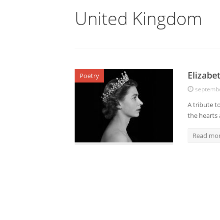
United Kingdom
Elizabe
Poetry
septembe
A tribute t
the hearts
Read mo