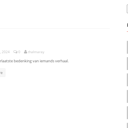
, 2024
0
thalmaray
lerlaatste bedenking van iemands verhaal.
re