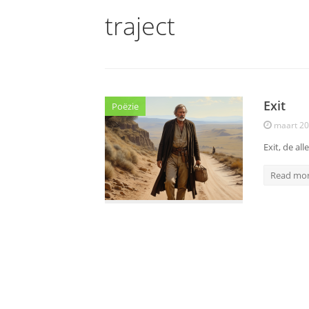
traject
Exit
Poëzie
maart 20
Exit, de al
Read mo