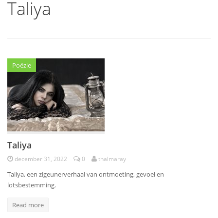
Taliya
Poëzie
Taliya
december 31, 2022
0
thalmaray
Taliya, een zigeunerverhaal van ontmoeting, gevoel en
lotsbestemming.
Read more