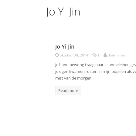
Jo Yi Jin
Jo Yi Jin
Poëzie
oktober 30, 2014
1
thalmaray
Je hand bewoog traag naar je porseleinen gezi
je ogen kwamen rusten in mijn pupillen als 
mist van de morgen…
Read more