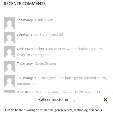
RECENTE COMMENTS
Thalmaray
: Dank je wel!
schollema
: schitterend gedicht
Carla Burer
: Schitterend weer verwoord Thalmaray ! Er zit
zoveel in verborgen,...
Thalmaray
: Sweet Dreams!
Thalmaray
: Hoi, ben geen open boek, gecompliceerd eeuwige
romanticus.
Carla Burer
: Prachtige liefdevolle verhalen Thalmaray ! Ze
doen mij wegdromen naar...
Beheer toestemming
Marije hendrikx
: Ja, zo is dat! Mooie column !
Om de beste ervaringen te bieden, gebruiken wij technologieën zoals