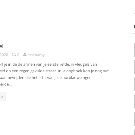
el
 2020
0
thalmaray
erf je in de de armen van je eerste liefde, in vleugels van
id op een regen gevulde straat. In je ooghoek kon je nog net
raan bevrijden die het licht van je azuurblauwe ogen
eerde.…
re