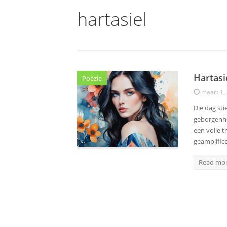
hartasiel
Hartasi
Poëzie
maart 1,
Die dag sti
geborgenhe
een volle t
geamplific
Read mo