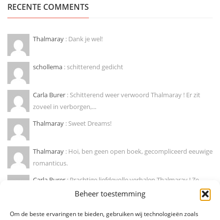
RECENTE COMMENTS
Thalmaray
: Dank je wel!
schollema
: schitterend gedicht
Carla Burer
: Schitterend weer verwoord Thalmaray ! Er zit
zoveel in verborgen,...
Thalmaray
: Sweet Dreams!
Thalmaray
: Hoi, ben geen open boek, gecompliceerd eeuwige
romanticus.
Carla Burer
: Prachtige liefdevolle verhalen Thalmaray ! Ze
doen mij wegdromen naar...
Beheer toestemming
Marije hendrikx
: Ja, zo is dat! Mooie column !
Om de beste ervaringen te bieden, gebruiken wij technologieën zoals