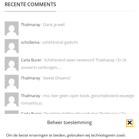
RECENTE COMMENTS
Thalmaray
: Dank je wel!
schollema
: schitterend gedicht
Carla Burer
: Schitterend weer verwoord Thalmaray ! Er zit
zoveel in verborgen,...
Thalmaray
: Sweet Dreams!
Thalmaray
: Hoi, ben geen open boek, gecompliceerd eeuwige
romanticus.
Carla Burer
: Prachtige liefdevolle verhalen Thalmaray ! Ze
doen mij wegdromen naar...
Beheer toestemming
Marije hendrikx
: Ja, zo is dat! Mooie column !
Om de beste ervaringen te bieden, gebruiken wij technologieën zoals