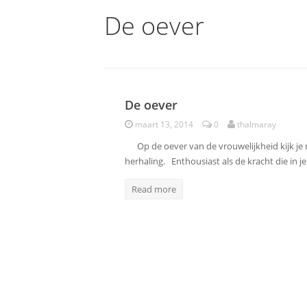
De oever
De oever
Poëzie
maart 13, 2014
0
thalmaray
Op de oever van de vrouwelijkheid kijk je m
herhaling. Enthousiast als de kracht die in j
Read more