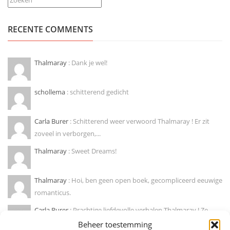
RECENTE COMMENTS
Thalmaray
: Dank je wel!
schollema
: schitterend gedicht
Carla Burer
: Schitterend weer verwoord Thalmaray ! Er zit
zoveel in verborgen,...
Thalmaray
: Sweet Dreams!
Thalmaray
: Hoi, ben geen open boek, gecompliceerd eeuwige
romanticus.
Carla Burer
: Prachtige liefdevolle verhalen Thalmaray ! Ze
doen mij wegdromen naar...
Beheer toestemming