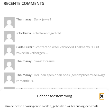
RECENTE COMMENTS
Thalmaray
: Dank je wel!
schollema
: schitterend gedicht
Carla Burer
: Schitterend weer verwoord Thalmaray ! Er zit
zoveel in verborgen,...
Thalmaray
: Sweet Dreams!
Thalmaray
: Hoi, ben geen open boek, gecompliceerd eeuwige
romanticus.
Carla Burer
: Prachtige liefdevolle verhalen Thalmaray ! Ze
doen mij wegdromen naar...
Beheer toestemming
Marije hendrikx
: Ja, zo is dat! Mooie column !
Om de beste ervaringen te bieden, gebruiken wij technologieën zoals